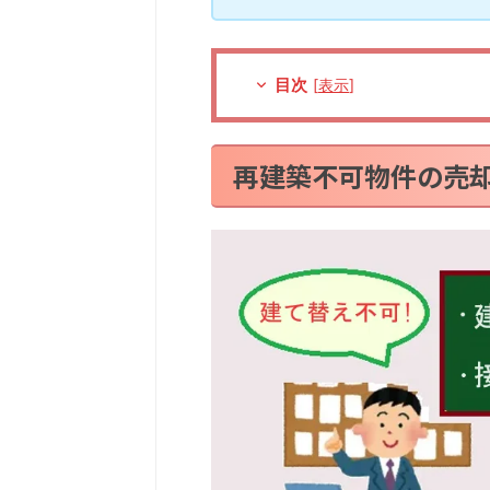
目次
[
表示
]
再建築不可物件の売