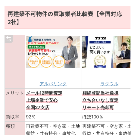
再建築不可物件の買取業者比較表【全国対応
2社】
アルバリンク
ラクウル
メリット
メール12時間査定
相続登記当社負担
上場企業で安心
立ち合いなし査定
全国27支店
リモート売却可
買取率
92％
ほぼ100％
種類
再建築不可・空き家・土地
再建築不可・空き家・土
収益・共有持分・事故他
収益・共有持分・事故他