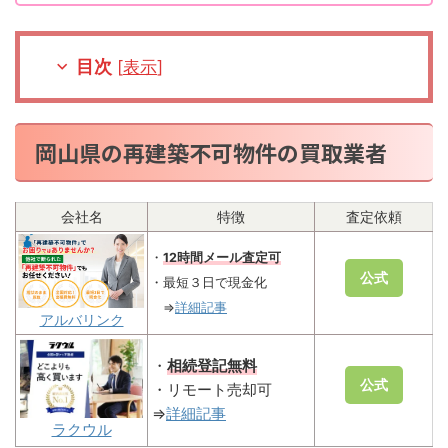
目次
[
表示
]
岡山県の再建築不可物件の買取業者
会社名
特徴
査定依頼
・
12時間メール査定可
公式
・最短３日で現金化
⇒
詳細記事
アルバリンク
・
相続登記無料
公式
・リモート売却可
⇒
詳細記事
ラクウル