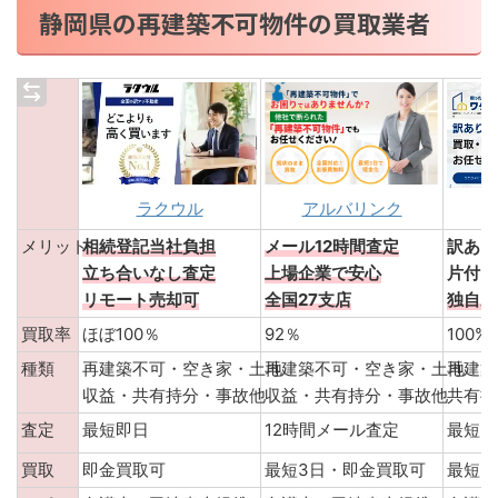
静岡県の再建築不可物件の買取業者
アルバリンク
ラクウル
メリット
相続登記当社負担
メール12時間査定
訳あり
立ち合いなし査定
上場企業で安心
片付け
リモート売却可
全国27支店
独自ル
買取率
ほぼ100％
92％
100
種類
再建築不可・空き家・土地
再建築不可・空き家・土地
再建築
収益・共有持分・事故他
収益・共有持分・事故他
共有持
査定
最短即日
12時間メール査定
最短3
買取
即金買取可
最短3日・即金買取可
最短３