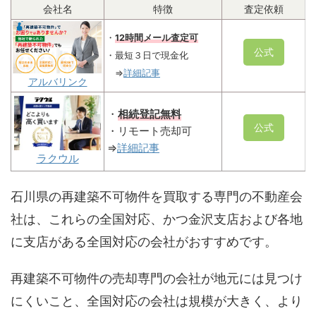
会社名
特徴
査定依頼
・
12時間メール査定可
公式
・最短３日で現金化
⇒
詳細記事
アルバリンク
・
相続登記無料
公式
・リモート売却可
⇒
詳細記事
ラクウル
石川県の再建築不可物件を買取する専門の不動産会
社は、これらの全国対応、かつ金沢支店および各地
に支店がある全国対応の会社がおすすめです。
再建築不可物件の売却専門の会社が地元には見つけ
にくいこと、全国対応の会社は規模が大きく、より