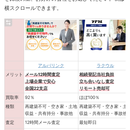
横スクロールできます。
アルバリンク
ラクウル
メリット
メール12時間査定
相続登記当社負担
上場企業で安心
立ち合いなし査定
全国22支店
リモート売却可
買取率
92％
ほぼ100％
種類
再建築不可・空き家・土地
再建築不可・空き家・土
収益・共有持分・事故他
収益・共有持分・事故他
査定
12時間メール査定
最短即日