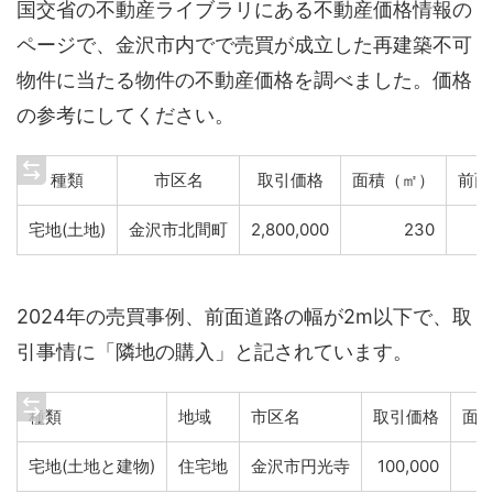
国交省の不動産ライブラリにある不動産価格情報の
ページで、金沢市内でで売買が成立した再建築不可
物件に当たる物件の不動産価格を調べました。価格
の参考にしてください。
種類
市区名
取引価格
面積（㎡）
前面
宅地(土地)
金沢市北間町
2,800,000
230
2024年の売買事例、前面道路の幅が2m以下で、取
引事情に「隣地の購入」と記されています。
種類
地域
市区名
取引価格
面
宅地(土地と建物)
住宅地
金沢市円光寺
100,000