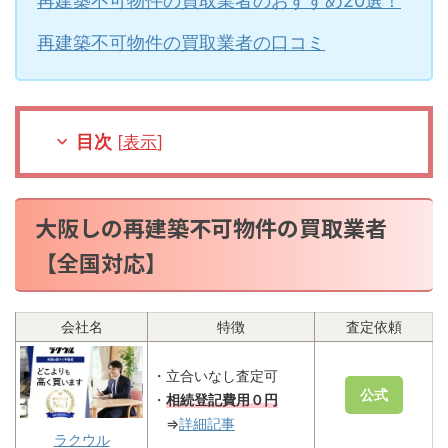
再建築不可物件の買取業者のおすすめ20選！
再建築不可物件の買取業者の口コミ
目次
[
表示
]
大阪しの再建築不可物件の買取業者
【全国対応】
会社名
特徴
査定依頼
・立合いなし査定可
公式
・
相続登記費用０円
⇒
詳細記事
ラクウル