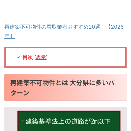
再建築不可物件の買取業者おすすめ20選！【2026
年】
目次
[
表示
]
再建築不可物件とは 大分県に多いパ
ターン