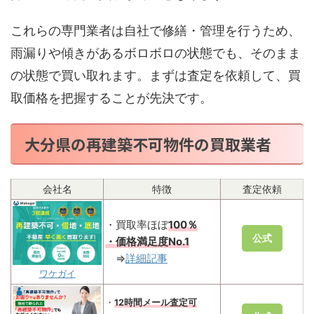
これらの専門業者は自社で修繕・管理を行うため、
雨漏りや傾きがあるボロボロの状態でも、そのまま
の状態で買い取れます。まずは査定を依頼して、買
取価格を把握することが先決です。
大分県の再建築不可物件の買取業者
会社名
特徴
査定依頼
・買取率ほぼ
100％
公式
・価格満足度No.1
⇒
詳細記事
ワケガイ
・
12時間メール査定可