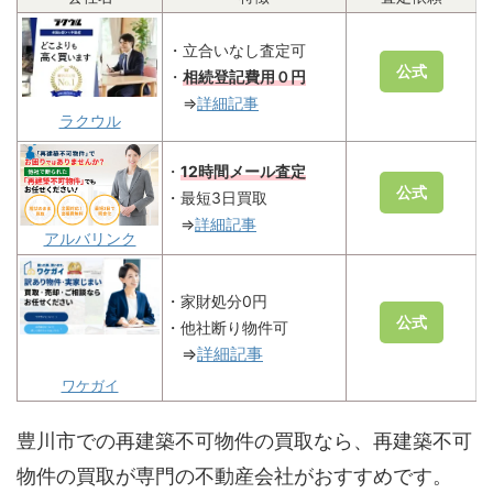
・立合いなし査定可
公式
・
相続登記費用０円
⇒
詳細記事
ラクウル
・
12時間メール査定
公式
・最短3日買取
⇒
詳細記事
アルバリンク
・家財処分0円
公式
・他社断り物件可
⇒
詳細記事
ワケガイ
豊川市での再建築不可物件の買取なら、再建築不可
物件の買取が専門の不動産会社がおすすめです。