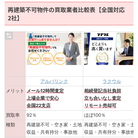
再建築不可物件の買取業者比較表【全国対応
2社】
アルバリンク
ラクウル
メリット
メール12時間査定
相続登記当社負担
上場企業で安心
立ち合いなし査定
全国22支店
リモート売却可
買取率
92％
ほぼ100％
種類
再建築不可・空き家・土地
再建築不可・空き家・土
収益・共有持分・事故他
収益・共有持分・事故他