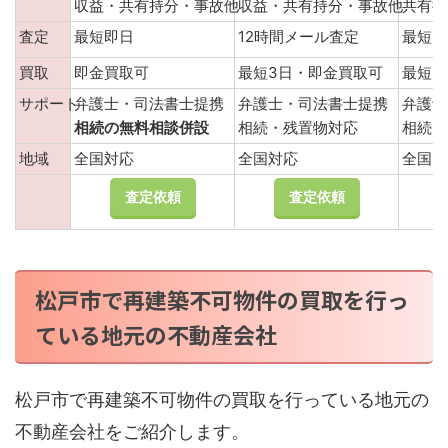
収益・共有持分・事故他
収益・共有持分・事故他
共有持
査定
最短即日
12時間メール査定
最短3
買取
即金買取可
最短3日・即金買取可
最短３
サポート
弁護士・司法書士提携
弁護士・司法書士提携
弁護士
相続の無料相談併設
相続・残置物対応
相続・
地域
全国対応
全国対応
全国
査定依頼
査定依頼
松戸市で再建築不可物件の買取を行っ
ている地元の不動産会社
松戸市で再建築不可物件の買取を行っている地元の
不動産会社をご紹介します。