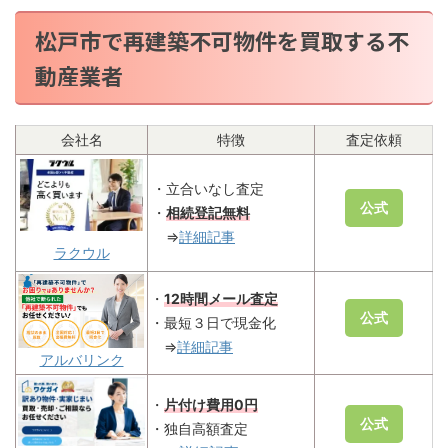
松戸市で再建築不可物件を買取する不
動産業者
会社名
特徴
査定依頼
・立合いなし査定
公式
・
相続登記無料
⇒
詳細記事
ラクウル
・
12時間メール査定
公式
・最短３日で現金化
⇒
詳細記事
アルバリンク
・
片付け費用0円
公式
・独自高額査定