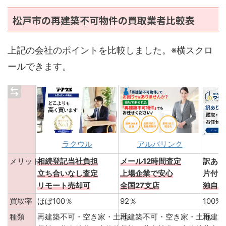
松戸市の再建築不可物件の買取業者比較表
上記の会社のポイントを比較しました。※横スクロ
ールできます。
アルバリンク
ラクウル
メリット
相続登記当社負担
メール12時間査定
訳あり
立ち合いなし査定
上場企業で安心
片付け
リモート売却可
全国27支店
独自ル
買取率
ほぼ100％
92％
100
種類
再建築不可・空き家・土地
再建築不可・空き家・土地
再建築