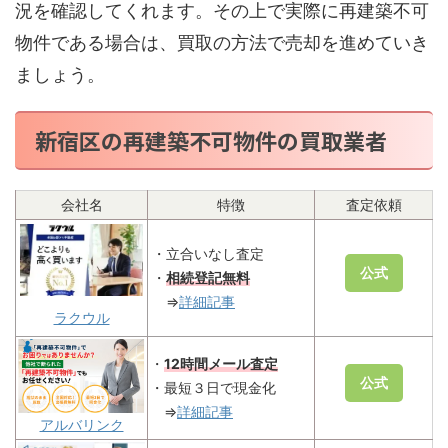
況を確認してくれます。その上で実際に再建築不可
物件である場合は、買取の方法で売却を進めていき
ましょう。
新宿区の再建築不可物件の買取業者
会社名
特徴
査定依頼
・立合いなし査定
公式
・
相続登記無料
⇒
詳細記事
ラクウル
・
12時間メール査定
公式
・最短３日で現金化
⇒
詳細記事
アルバリンク