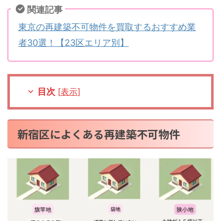
関連記事
東京の再建築不可物件を買取するおすすめ業
者30選！【23区エリア別】
目次
[
表示
]
新宿区によくある再建築不可物件